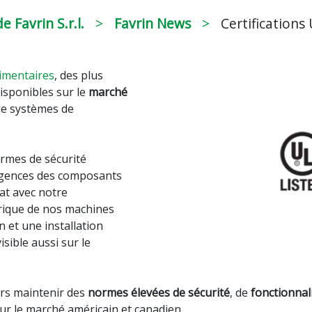
e Favrin S.r.l.
Favrin News
Certifications
limentaires
, des plus
isponibles sur le
marché
de systèmes de
ormes de sécurité
xigences des composants
iat avec notre
trique de nos machines
 et une installation
sible aussi sur le
rs maintenir des
normes élevées de sécurité
, de
fonctionnal
pour le marché américain et canadien.