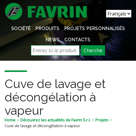
SOCIÉTÉ
PRODUITS
PROJETS PERSONNALISÉS
NEWS
CONTACTS
Cherche
Cuve de lavage et
décongélation à
vapeur
Home
Découvrez les actualités de Favrin S.r.l.
Projets
Cuve de lavage et décongélation à vapeur