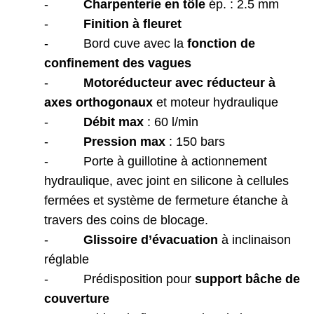
-
Charpenterie en tôle
ép. : 2.5 mm
-
Finition
à fleuret
-
Bord cuve avec la
fonction de
confinement des vagues
-
Motoréducteur avec réducteur à
axes orthogonaux
et moteur hydraulique
-
Débit max
: 60 l/min
-
Pression max
: 150 bars
-
Porte à guillotine à actionnement
hydraulique, avec joint en silicone à cellules
fermées et système de fermeture étanche à
travers des coins de blocage.
-
Glissoire d’évacuation
à inclinaison
réglable
-
Prédisposition pour
support bâche de
couverture