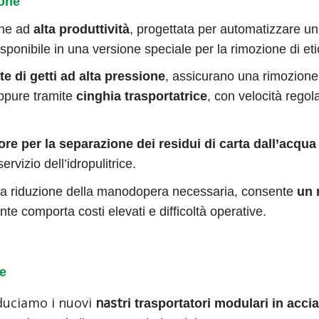
ione
one ad
alta produttività
, progettata per automatizzare 
onibile in una versione speciale per la rimozione di eti
te di
getti ad alta pressione
, assicurano una rimozione
ppure tramite
cinghia trasportatrice
, con velocità regol
iore
per la separazione dei residui di carta dall’acqua
vizio dell’idropulitrice.
alla riduzione della manodopera necessaria, consente
un 
e comporta costi elevati e difficoltà operative.
re
duciamo i nuovi
nast
ri trasportatori modulari in acci