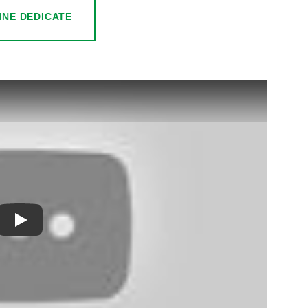
INE DEDICATE
irazione e Asciugatura Professionale | Favrin Srl