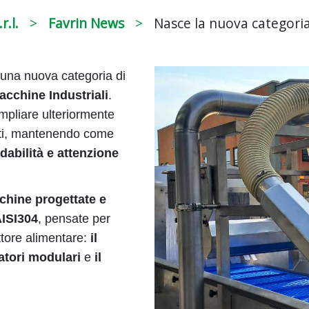
r.l.
Favrin News
Nasce la nuova categoria
i una nuova categoria di
acchine Industriali
.
mpliare ulteriormente
enti, mantenendo come
idabilità e attenzione
hine progettate e
AISI304
, pensate per
ettore alimentare:
il
tatori modulari
e
il