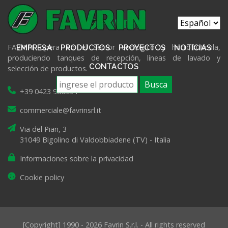
FAVRIN opera en el sector enológico y hortofrutícola,
EMPRESA
PRODUCTOS
PROYECTOS
NOTICIAS
produciendo tanques de recepción, líneas de lavado y
CONTACTOS
selección de productos.
Busca
+39 0423 980334
commerciale@favrinsrl.it
Via del Pian, 3
31049 Bigolino di Valdobbiadene (TV) - Italia
Informaciones sobre la privacidad
Cookie policy
[Copyright] 1990 - 2026 Favrin S.r.l. - All rights reserved