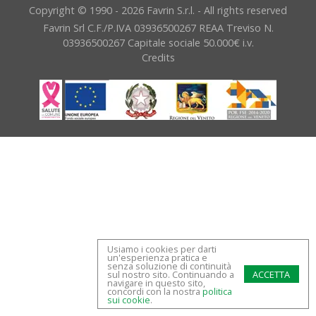
Copyright © 1990 - 2026 Favrin S.r.l. - All rights reserved
Favrin Srl C.F./P.IVA 03936500267 REAA Treviso N.
03936500267 Capitale sociale 50.000€ i.v.
Credits
Usiamo i cookies per darti
un'esperienza pratica e
senza soluzione di continuità
sul nostro sito. Continuando a
navigare in questo sito,
concordi con la nostra
politica
sui cookie
.