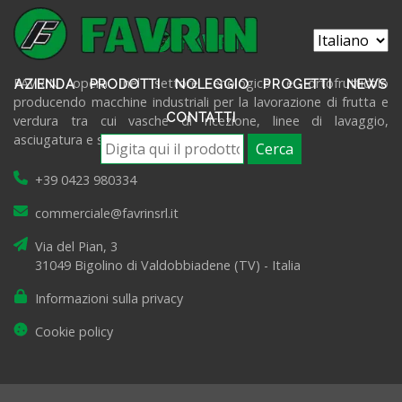
FAVRIN opera nel settore enologico e ortofrutticolo
AZIENDA
PRODOTTI
NOLEGGIO
PROGETTI
NEWS
producendo macchine industriali per la lavorazione di frutta e
CONTATTI
verdura tra cui vasche di ricezione, linee di lavaggio,
asciugatura e selezione prodotti.
Cerca
+39 0423 980334
commerciale@favrinsrl.it
Via del Pian, 3
31049 Bigolino di Valdobbiadene (TV) - Italia
Informazioni sulla privacy
Cookie policy