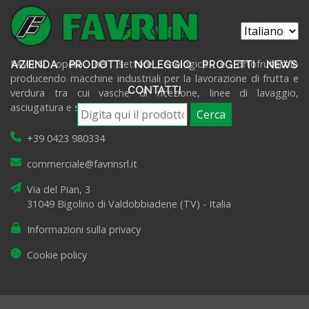
FAVRIN opera nel settore enologico e ortofrutticolo
AZIENDA
PRODOTTI
NOLEGGIO
PROGETTI
NEWS
producendo macchine industriali per la lavorazione di frutta e
CONTATTI
verdura tra cui vasche di ricezione, linee di lavaggio,
asciugatura e selezione prodotti.
Cerca
+39 0423 980334
commerciale@favrinsrl.it
Via del Pian, 3
31049 Bigolino di Valdobbiadene (TV) - Italia
Informazioni sulla privacy
Cookie policy