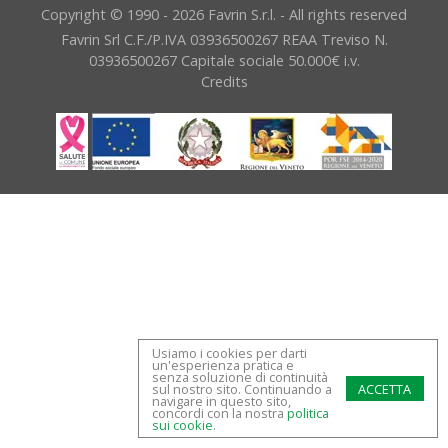
Copyright © 1990 - 2026 Favrin S.r.l. - All rights reserved
Favrin Srl C.F./P.IVA 03936500267 REAA Treviso N.
03936500267 Capitale sociale 50.000€ i.v.
Credits
Usiamo i cookies per darti
un'esperienza pratica e
senza soluzione di continuità
sul nostro sito. Continuando a
navigare in questo sito,
concordi con la nostra
politica
sui cookie
.